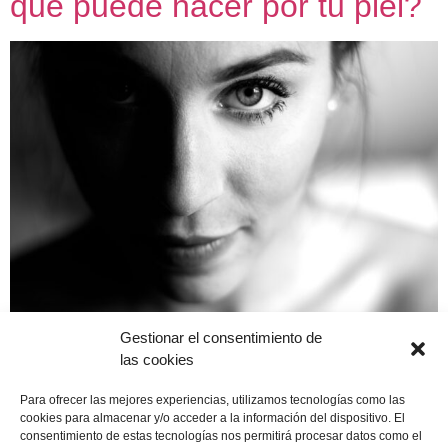
qué puede hacer por tu piel?
Gestionar el consentimiento de
El ácido salicílico es un betahidroxiácido, y su acción
las cookies
principal es la de exfoliar. Es un componente incluido en
alguno de nuestros productos dermacéuticos, ¿quieres
Para ofrecer las mejores experiencias, utilizamos tecnologías como las
saber lo que puede hacer por tu piel? El ácido salicílico:
cookies para almacenar y/o acceder a la información del dispositivo. El
consentimiento de estas tecnologías nos permitirá procesar datos como el
lo básico Fundamentalmente, este activo es bueno para