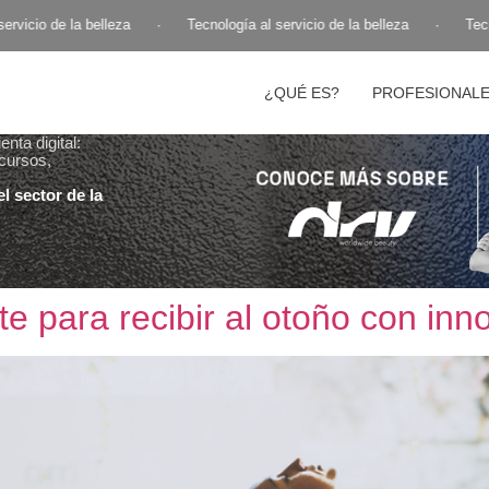
vicio de la belleza
·
Tecnología al servicio de la belleza
·
Tecnol
¿QUÉ ES?
PROFESIONAL
nta digital:
cursos,
l sector de la
 para recibir al otoño con inn