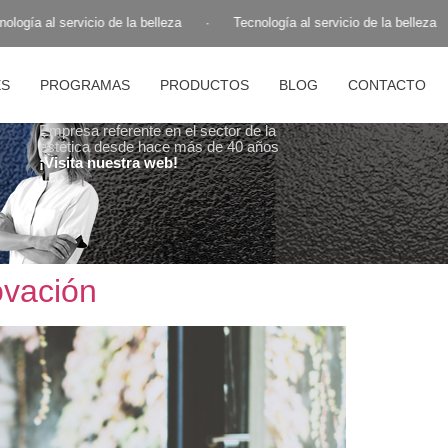
ogía al servicio de la belleza
·
Tecnología al servicio de la belleza
ES
PROGRAMAS
PRODUCTOS
BLOG
CONTACTO
Empresa referente en el sector de la
estética desde hace más de 40 años
¡Visita nuestra web!
ovación