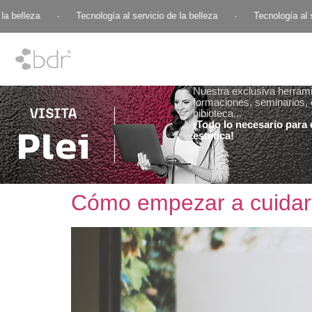
 belleza
·
Tecnología al servicio de la belleza
·
Tecnología al ser
Nuestra exclusiva herramie
formaciones, seminarios, 
bibioteca...
¡Todo lo necesario para e
estética!
Cómo empezar a cuidarte