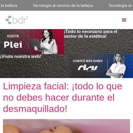
a belleza
·
Tecnología al servicio de la belleza
·
Tecnología al se
¡Todo lo necesario para el
sector de la estética!
¡Visita nuestra web!
Limpieza facial: ¡todo lo que
no debes hacer durante el
desmaquillado!