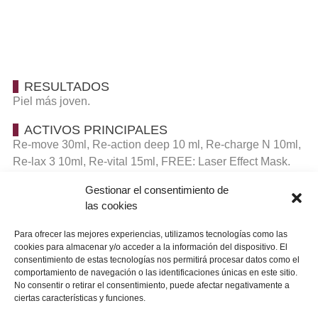
RESULTADOS
Piel más joven.
ACTIVOS PRINCIPALES
Re-move 30ml, Re-action deep 10 ml, Re-charge N 10ml,
Re-lax 3 10ml, Re-vital 15ml, FREE: Laser Effect Mask.
Gestionar el consentimiento de
ACCIONES
las cookies
Perfecto tratamiento con 6 productos que le aporta
juventud a la piel.
Para ofrecer las mejores experiencias, utilizamos tecnologías como las
cookies para almacenar y/o acceder a la información del dispositivo. El
APLICACIÓN
consentimiento de estas tecnologías nos permitirá procesar datos como el
comportamiento de navegación o las identificaciones únicas en este sitio.
Aplicar según orden especificado y reponer los productos
No consentir o retirar el consentimiento, puede afectar negativamente a
según se vayan finalizando.
ciertas características y funciones.