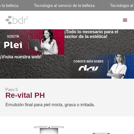
 la belleza
·
Tecnología al servicio de la belleza
·
Tecnología al 
¡Todo lo necesario para el
sector de la estética!
¡Visita nuestra web!
Paso 5
Re-vital PH
Emulsión final para piel mixta, grasa o irritada.