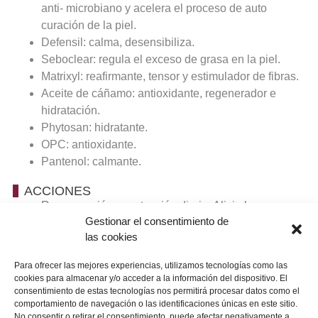
anti- microbiano y acelera el proceso de auto
curación de la piel.
Defensil: calma, desensibiliza.
Seboclear: regula el exceso de grasa en la piel.
Matrixyl: reafirmante, tensor y estimulador de fibras.
Aceite de cáñamo: antioxidante, regenerador e
hidratación.
Phytosan: hidratante.
OPC: antioxidante.
Pantenol: calmante.
ACCIONES
Regeneración y protección diaria. Alivia las
Gestionar el consentimiento de
irritaciones cutáneas.
las cookies
Extremadamente calmante e hidratante.
Inmediata estabilización del sistema inmunológico.
Para ofrecer las mejores experiencias, utilizamos tecnologías como las
Calmante y relajante al mismo tiempo.
cookies para almacenar y/o acceder a la información del dispositivo. El
APLICACIÓN
consentimiento de estas tecnologías nos permitirá procesar datos como el
comportamiento de navegación o las identificaciones únicas en este sitio.
Aplícalo mañana y noche sobre rostro y escote como
No consentir o retirar el consentimiento, puede afectar negativamente a