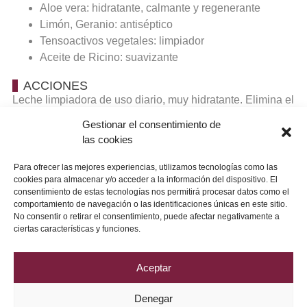
Aloe vera: hidratante, calmante y regenerante
Limón, Geranio: antiséptico
Tensoactivos vegetales: limpiador
Aceite de Ricino: suavizante
ACCIONES
Leche limpiadora de uso diario, muy hidratante. Elimina el
maquillaje, el exceso de grasa y las toxinas superficiales,
Gestionar el consentimiento de
manteniendo el pH equilibrado.
las cookies
APLICACIÓN
Para ofrecer las mejores experiencias, utilizamos tecnologías como las
Emulsiona el producto con las manos y limpia el rostro
cookies para almacenar y/o acceder a la información del dispositivo. El
con movimientos circulares. Retirar con un paño
consentimiento de estas tecnologías nos permitirá procesar datos como el
comportamiento de navegación o las identificaciones únicas en este sitio.
humedecido en agua tibia. Aplicar mañana y noche,
No consentir o retirar el consentimiento, puede afectar negativamente a
repitiendo 1-2 veces si fuera necesario.
ciertas características y funciones.
Aceptar
Denegar