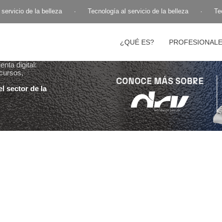
ervicio de la belleza
·
Tecnología al servicio de la belleza
·
Tecn
¿QUÉ ES?
PROFESIONAL
nta digital:
cursos,
l sector de la