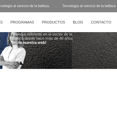
ología al servicio de la belleza
·
Tecnología al servicio de la belleza
ES
PROGRAMAS
PRODUCTOS
BLOG
CONTACTO
Empresa referente en el sector de la
estética desde hace más de 40 años
¡Visita nuestra web!