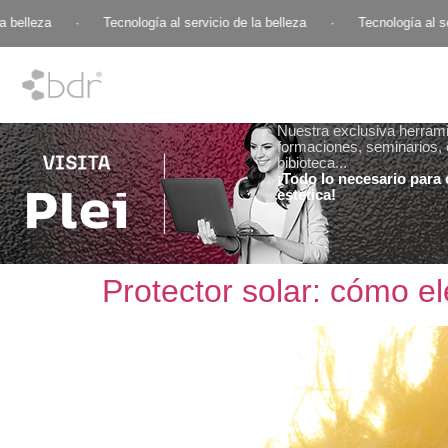
·
Tecnología al servicio de la belleza
·
Tecnología al servicio de la
Nuestra exclusiva herramie
formaciones, seminarios, 
bibioteca...
¡Todo lo necesario para e
estética!
Protector solar: cómo el