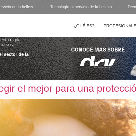
 belleza
·
Tecnología al servicio de la belleza
·
Tecnología al ser
¿QUÉ ES?
PROFESIONAL
nta digital:
cursos,
l sector de la
egir el mejor para una protecci