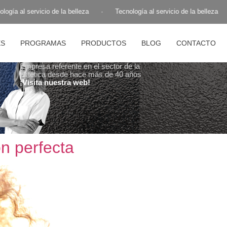
vicio de la belleza
·
Tecnología al servicio de la belleza
·
Tecnol
ES
PROGRAMAS
PRODUCTOS
BLOG
CONTACTO
Empresa referente en el sector de la
estética desde hace más de 40 años
¡Visita nuestra web!
ón perfecta