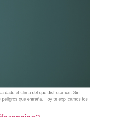
sa dado el clima del que disfrutamos. Sin
s peligros que entraña. Hoy te explicamos los