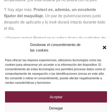
Y hay algo más:
Protect es, además, un excelente
fijador del maquillaje.
Un par de pulverizaciones justo
después de aplicarlo y tu
look
durará intacto durante todo
el día.
¿Quieres incluir Protect en tu rutina diaria de cuidados de
la piel?
Acude a tu centro Cápsula del Tiempo más
Gestionar el consentimiento de
las cookies
cercano y hazte con él.
¡Presume de piel este otoño!
Para ofrecer las mejores experiencias, utilizamos tecnologías como las
cookies para almacenar y/o acceder a la información del dispositivo. El
consentimiento de estas tecnologías nos permitirá procesar datos como el
¡Síguenos en Instagram!
comportamiento de navegación o las identificaciones únicas en este sitio.
No consentir o retirar el consentimiento, puede afectar negativamente a
ciertas características y funciones.
Aceptar
Denegar