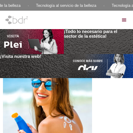
e la belleza
·
Tecnología al servicio de la belleza
·
Tecnología al
¡Todo lo necesario para el
sector de la estética!
¡Visita nuestra web!