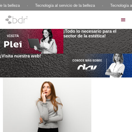
e la belleza
·
Tecnología al servicio de la belleza
·
Tecnología al
¡Todo lo necesario para el
sector de la estética!
¡Visita nuestra web!