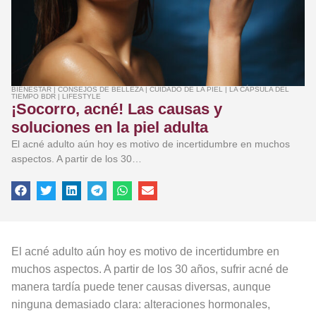
BIENESTAR
|
CONSEJOS DE BELLEZA
|
CUIDADO DE LA PIEL
|
LA CÁPSULA DEL
TIEMPO BDR
|
LIFESTYLE
¡Socorro, acné! Las causas y
soluciones en la piel adulta
El acné adulto aún hoy es motivo de incertidumbre en muchos
aspectos. A partir de los 30…
El acné adulto aún hoy es motivo de incertidumbre en
muchos aspectos. A partir de los 30 años, sufrir acné de
manera tardía puede tener causas diversas, aunque
ninguna demasiado clara: alteraciones hormonales,