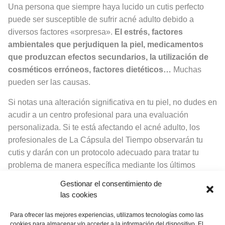
Una persona que siempre haya lucido un cutis perfecto
puede ser susceptible de sufrir acné adulto debido a
diversos factores «sorpresa».
El estrés, factores
ambientales que perjudiquen la piel, medicamentos
que produzcan efectos secundarios, la utilización de
cosméticos erróneos, factores dietéticos…
Muchas
pueden ser las causas.
Si notas una alteración significativa en tu piel, no dudes en
acudir a un centro profesional para una evaluación
personalizada. Si te está afectando el acné adulto, los
profesionales de La Cápsula del Tiempo observarán tu
cutis y darán con un protocolo adecuado para tratar tu
problema de manera específica mediante los últimos
avances en dermacéutica especializada.
Gestionar el consentimiento de
las cookies
Si quieres saber más acerca
Para ofrecer las mejores experiencias, utilizamos tecnologías como las
de La Cápsula del Tiempo,
cookies para almacenar y/o acceder a la información del dispositivo. El