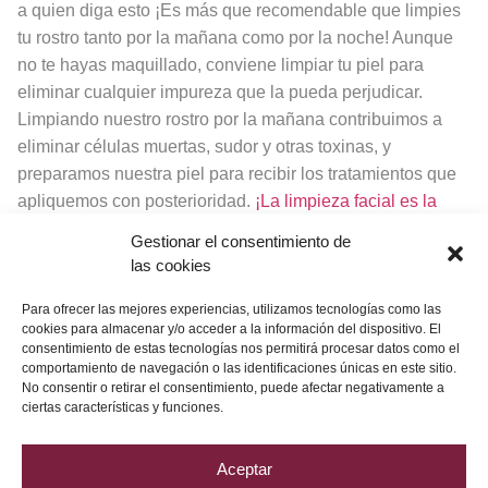
a quien diga esto ¡Es más que recomendable que limpies
tu rostro tanto por la mañana como por la noche! Aunque
no te hayas maquillado, conviene limpiar tu piel para
eliminar cualquier impureza que la pueda perjudicar.
Limpiando nuestro rostro por la mañana contribuimos a
eliminar células muertas, sudor y otras toxinas, y
preparamos nuestra piel para recibir los tratamientos que
apliquemos con posterioridad.
¡La limpieza facial es la
base de un cutis sano!
Gestionar el consentimiento de
las cookies
En PLEI
encontrarás todo lo
Para ofrecer las mejores experiencias, utilizamos tecnologías como las
que tienes que saber sobre
cookies para almacenar y/o acceder a la información del dispositivo. El
consentimiento de estas tecnologías nos permitirá procesar datos como el
La Cápsula del Tiempo
comportamiento de navegación o las identificaciones únicas en este sitio.
No consentir o retirar el consentimiento, puede afectar negativamente a
ciertas características y funciones.
Aceptar