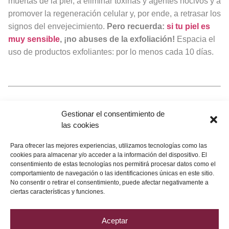
muertas de la piel, a eliminar toxinas y agentes nocivos y a
promover la regeneración celular y, por ende, a retrasar los
signos del envejecimiento.
Pero recuerda:
si tu piel es
muy sensible
, ¡no abuses de la exfoliación!
Espacia el
uso de productos exfoliantes: por lo menos cada 10 días.
Dale a PLEI
y descubre
Gestionar el consentimiento de
las cookies
mucho más contenido
Para ofrecer las mejores experiencias, utilizamos tecnologías como las
acerca de La Cápsula del
cookies para almacenar y/o acceder a la información del dispositivo. El
consentimiento de estas tecnologías nos permitirá procesar datos como el
Tiempo
comportamiento de navegación o las identificaciones únicas en este sitio.
No consentir o retirar el consentimiento, puede afectar negativamente a
ciertas características y funciones.
Aceptar