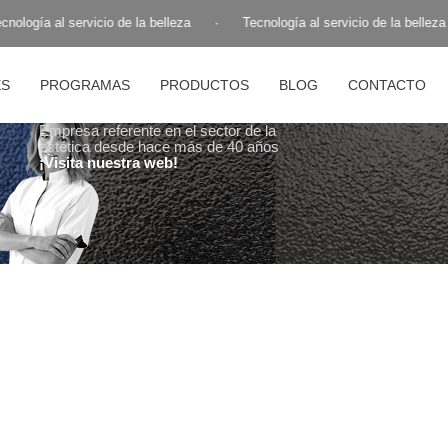
nología al servicio de la belleza
·
Tecnología al servicio de la belleza
ES
PROGRAMAS
PRODUCTOS
BLOG
CONTACTO
Empresa referente en el sector de la
estética desde hace más de 40 años
¡Visita nuestra web!