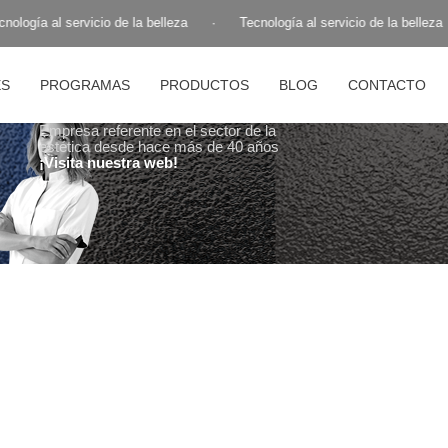
ología al servicio de la belleza
·
Tecnología al servicio de la belleza
ES
PROGRAMAS
PRODUCTOS
BLOG
CONTACTO
Empresa referente en el sector de la
estética desde hace más de 40 años
¡Visita nuestra web!