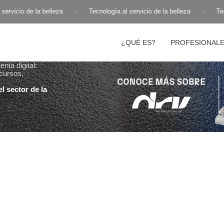
ervicio de la belleza
·
Tecnología al servicio de la belleza
·
Tecn
¿QUÉ ES?
PROFESIONAL
nta digital:
cursos,
l sector de la