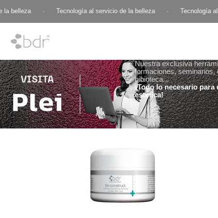
la belleza
·
Tecnología al servicio de la belleza
·
Tecnología al s
Nuestra exclusiva herramie
formaciones, seminarios, 
bibioteca...
¡Todo lo necesario para e
estética!