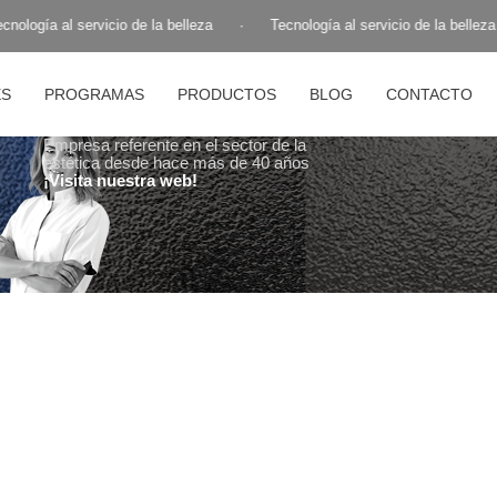
nología al servicio de la belleza
·
Tecnología al servicio de la belleza
ES
PROGRAMAS
PRODUCTOS
BLOG
CONTACTO
Empresa referente en el sector de la
estética desde hace más de 40 años
¡Visita nuestra web!