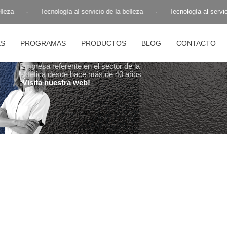
leza
·
Tecnología al servicio de la belleza
·
Tecnología al servici
ES
PROGRAMAS
PRODUCTOS
BLOG
CONTACTO
Empresa referente en el sector de la
estética desde hace más de 40 años
¡Visita nuestra web!