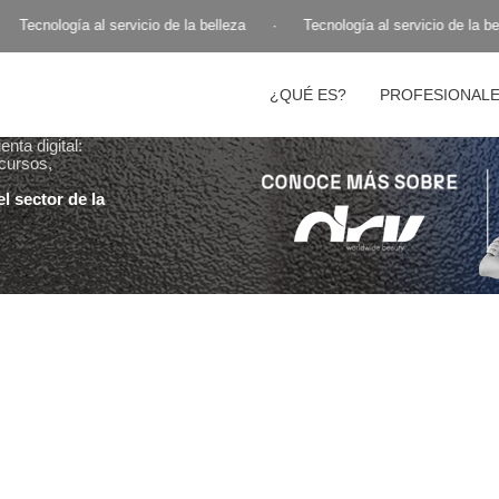
Tecnología al servicio de la belleza
·
Tecnología al servicio de la bel
¿QUÉ ES?
PROFESIONAL
nta digital:
cursos,
l sector de la