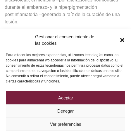
durante el embarazo- y la hiperpigmentación
postinflamatoria –generada a raíz de la curación de una
lesión.
Para evitar la aparición de manchas y suavizar su aspecto,
Gestionar el consentimiento de
lo ideal es realizar la Cápsula Imperfecciones. Asimismo,
las cookies
el tratamiento deberá complementarse con el uso diario
del exfoliante
Re-Action
y, una vez por semana,
Re-Action
Para ofrecer las mejores experiencias, utilizamos tecnologías como las
cookies para almacenar y/o acceder a la información del dispositivo. El
Natural
.
consentimiento de estas tecnologías nos permitirá procesar datos como el
comportamiento de navegación o las identificaciones únicas en este sitio.
No consentir o retirar el consentimiento, puede afectar negativamente a
ciertas características y funciones.
Aceptar
Denegar
Política de Privacidad
Aviso Legal
Política de Cookies
Ver preferencias
2026 © Grupo DRV Phytolab