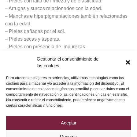
– Pieles con falta de firmeza y de elasticidad.
– Arrugas y surcos relacionados con la edad.
– Manchas e hiperpigmentaciones también relacionadas
con la edad.
– Pieles dañadas por el sol.
– Pieles secas y ásperas.
– Pieles con presencia de impurezas.
El resultado es una piel joven, sana y, lo más importante,
Gestionar el consentimiento de
las cookies
natural.
¿A qué esperas para venir a probarlo? Descubre tu
centro
Para ofrecer las mejores experiencias, utilizamos tecnologías como las
cookies para almacenar y/o acceder a la información del dispositivo. El
más cercano
.
consentimiento de estas tecnologías nos permitirá procesar datos como el
comportamiento de navegación o las identificaciones únicas en este sitio.
Conoce todos nuestros
productos dermacéuticos
.
No consentir o retirar el consentimiento, puede afectar negativamente a
ciertas características y funciones.
Aceptar
Denegar