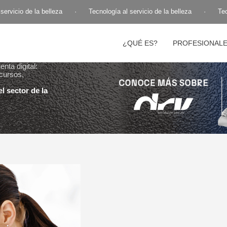
vicio de la belleza
·
Tecnología al servicio de la belleza
·
Tecnol
¿QUÉ ES?
PROFESIONAL
nta digital:
cursos,
l sector de la