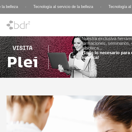
 belleza
·
Tecnología al servicio de la belleza
·
Tecnología al ser
Nuestra exclusiva herramie
formaciones, seminarios, 
bibioteca...
¡Todo lo necesario para e
estética!