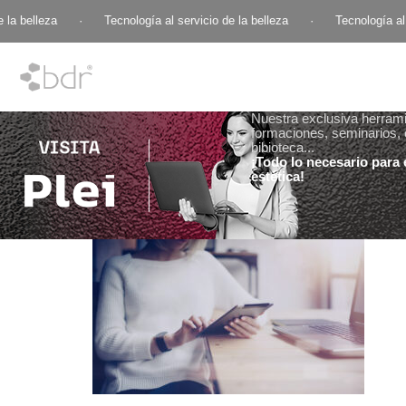
la belleza
·
Tecnología al servicio de la belleza
·
Tecnología al s
Nuestra exclusiva herramie
formaciones, seminarios, 
bibioteca...
¡Todo lo necesario para e
estética!