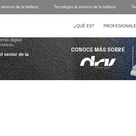
ervicio de la belleza
·
Tecnología al servicio de la belleza
·
Tecn
¿QUÉ ES?
PROFESIONAL
nta digital:
cursos,
l sector de la