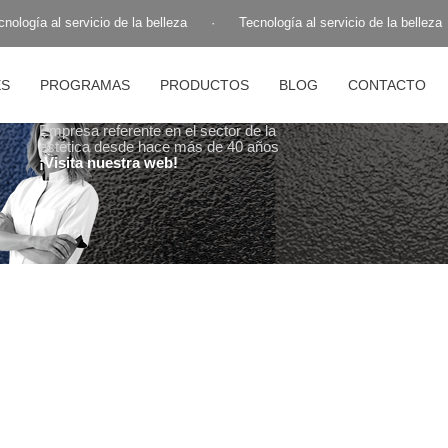
ología al servicio de la belleza
·
Tecnología al servicio de la belleza
ES
PROGRAMAS
PRODUCTOS
BLOG
CONTACTO
Empresa referente en el sector de la
estética desde hace más de 40 años
¡Visita nuestra web!