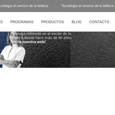
ología al servicio de la belleza
·
Tecnología al servicio de la belleza
ES
PROGRAMAS
PRODUCTOS
BLOG
CONTACTO
Empresa referente en el sector de la
estética desde hace más de 40 años
¡Visita nuestra web!