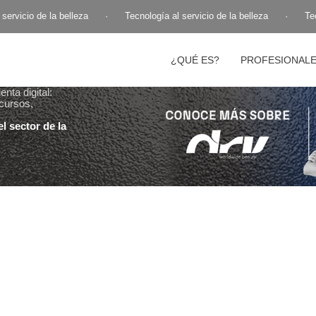
ervicio de la belleza
·
Tecnología al servicio de la belleza
·
Tecn
¿QUÉ ES?
PROFESIONAL
nta digital:
cursos,
l sector de la