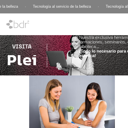
la belleza
·
Tecnología al servicio de la belleza
·
Tecnología al s
Nuestra exclusiva herramie
formaciones, seminarios, 
bibioteca...
¡Todo lo necesario para e
estética!