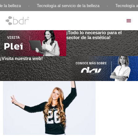
e la belleza
·
Tecnología al servicio de la belleza
·
Tecnología al
¡Todo lo necesario para el
sector de la estética!
¡Visita nuestra web!