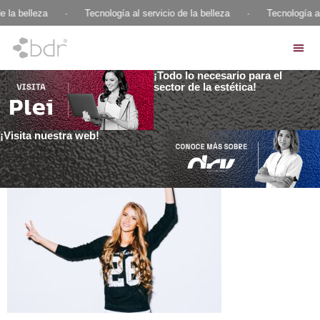
e la belleza
·
Tecnología al servicio de la belleza
·
Tecnología al
¡Todo lo necesario para el
sector de la estética!
¡Visita nuestra web!