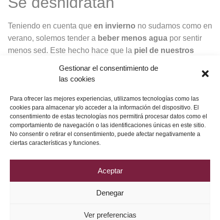
Se deshidratan
Teniendo en cuenta que
en invierno
no sudamos como en
verano, solemos tender a
beber menos agua
por sentir
menos sed. Este hecho hace que la
piel de nuestros
labios
se vea
arrugada y reseca
, por eso es fundamental
Gestionar el consentimiento de
seguir bebiendo
dos litros de agua diarios
y utilizar la
las cookies
hidratación necesaria que dará a tus labios un aspecto
sano y suave.
Para ofrecer las mejores experiencias, utilizamos tecnologías como las
cookies para almacenar y/o acceder a la información del dispositivo. El
consentimiento de estas tecnologías nos permitirá procesar datos como el
No olvides que en
invierno
nuestra piel es
más
comportamiento de navegación o las identificaciones únicas en este sitio.
vulnerable
.
No consentir o retirar el consentimiento, puede afectar negativamente a
ciertas características y funciones.
Aceptar
Denegar
Política de Privacidad
Aviso Legal
Política de Cookies
Ver preferencias
2026 © Grupo DRV Phytolab