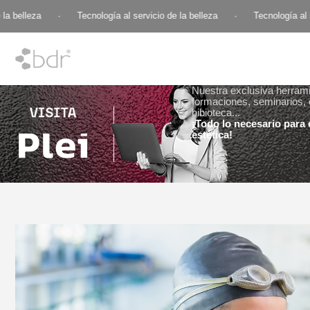
 belleza
·
Tecnología al servicio de la belleza
·
Tecnología al ser
Nuestra exclusiva herramie
formaciones, seminarios, 
bibioteca...
¡Todo lo necesario para e
estética!