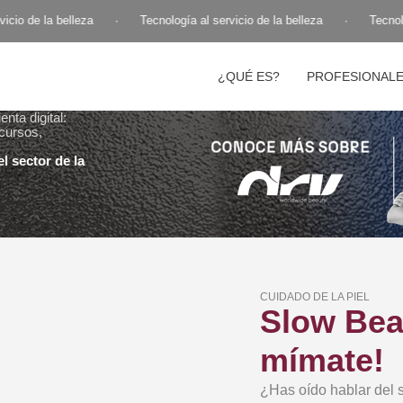
cio de la belleza
·
Tecnología al servicio de la belleza
·
Tecnolog
¿QUÉ ES?
PROFESIONAL
nta digital:
cursos,
l sector de la
CUIDADO DE LA PIEL
Slow Beau
mímate!
¿Has oído hablar del 