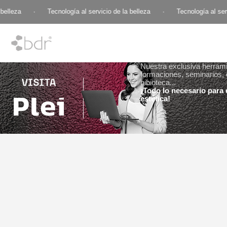
elleza
·
Tecnología al servicio de la belleza
·
Tecnología al servi
Nuestra exclusiva herramie
formaciones, seminarios, 
bibioteca...
¡Todo lo necesario para e
estética!