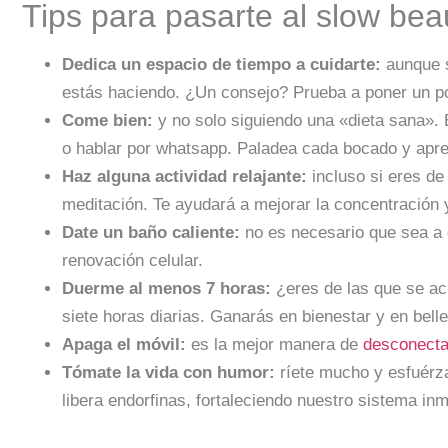
Tips para pasarte al slow bea
Dedica un espacio de tiempo a cuidarte:
aunque s
estás haciendo. ¿Un consejo? Prueba a poner un po
Come bien:
y no solo siguiendo una «dieta sana». 
o hablar por whatsapp. Paladea cada bocado y apre
Haz alguna actividad relajante:
incluso si eres de
meditación. Te ayudará a mejorar la concentración y
Date un baño caliente:
no es necesario que sea a di
renovación celular.
Duerme al menos 7 horas:
¿eres de las que se acu
siete horas diarias. Ganarás en bienestar y en bell
Apaga el móvil:
es la mejor manera de
desconecta
Tómate la vida con humor:
ríete mucho y esfuérza
libera endorfinas, fortaleciendo nuestro sistema i