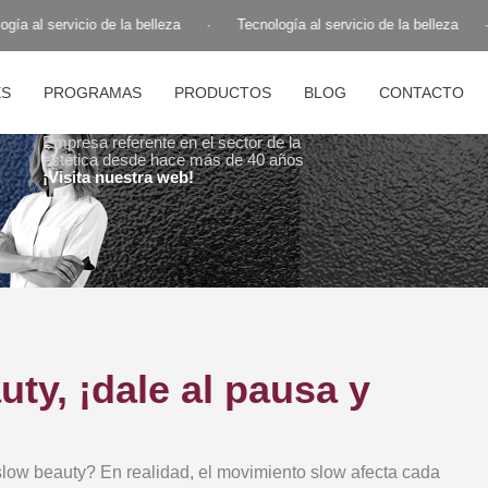
ía al servicio de la belleza
·
Tecnología al servicio de la belleza
·
ES
PROGRAMAS
PRODUCTOS
BLOG
CONTACTO
Empresa referente en el sector de la
estética desde hace más de 40 años
¡Visita nuestra web!
ty, ¡dale al pausa y
slow beauty? En realidad, el movimiento slow afecta cada