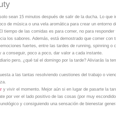
uty
olo sean 15 minutos después de salir de la ducha. Lo que i
co de música o una vela aromática para crear un entorno d
El tiempo de las comidas es para comer, no para responder t
cia los sabores. Además, está demostrado que comer con tr
 emociones fuertes, entre las tardes de running, spinning o 
 a conseguir, poco a poco, dar valor a cada instante.
ario pero, ¿qué tal el domingo por la tarde? Aliviarás la te
esta a las tantas resolviendo cuestiones del trabajo o vie
eza.
r
y vivir el momento. Mejor aún si en lugar de pasarte la ta
te por ver el lado positivo de las cosas (por muy escondid
nmunológico y consiguiendo una sensación de bienestar gener