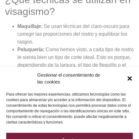
visagismo?
Maquillaje:
Se usan técnicas del claro-oscuro para
corregir las proporciones del rostro y equilibrar los
rasgos.
Peluquería:
Como hemos visto, a cada tipo de rostro
le sienta bien un tipo de corte ideal. Esto es porque,
dependiendo de la largura, el tipo de flequillo o el
volumen, se puede llegar a la sensación óptica de
Gestionar el consentimiento de
un rostro perfecto.
las cookies
Colorimetría:
Es importante tener en cuenta el tono
Para ofrecer las mejores experiencias, utilizamos tecnologías como las
de la piel para elegir unos colores u otros. Y lo
cookies para almacenar y/o acceder a la información del dispositivo. El
mismo pasa con el tono del cabello. El color es
consentimiento de estas tecnologías nos permitirá procesar datos como el
fundamental a la hora de armonizar los rasgos del
comportamiento de navegación o las identificaciones únicas en este sitio.
No consentir o retirar el consentimiento, puede afectar negativamente a
rostro y dar ese aspecto de “perfección”.
ciertas características y funciones.