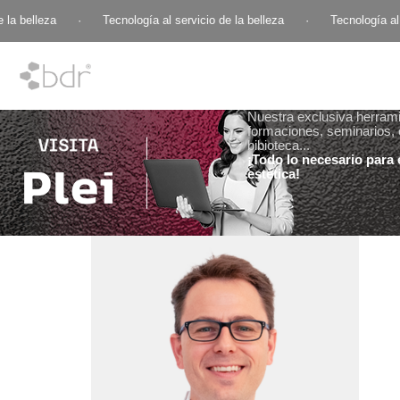
la belleza
·
Tecnología al servicio de la belleza
·
Tecnología al s
Nuestra exclusiva herramie
formaciones, seminarios, 
bibioteca...
¡Todo lo necesario para e
estética!