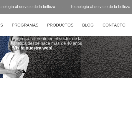
ología al servicio de la belleza
·
Tecnología al servicio de la belleza
ES
PROGRAMAS
PRODUCTOS
BLOG
CONTACTO
Empresa referente en el sector de la
estética desde hace más de 40 años
¡Visita nuestra web!