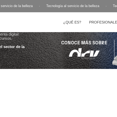
ervicio de la belleza
·
Tecnología al servicio de la belleza
·
Tecn
¿QUÉ ES?
PROFESIONAL
nta digital:
cursos,
l sector de la