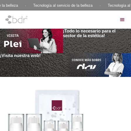
 la belleza
·
Tecnología al servicio de la belleza
·
Tecnología al 
¡Todo lo necesario para el
sector de la estética!
¡Visita nuestra web!